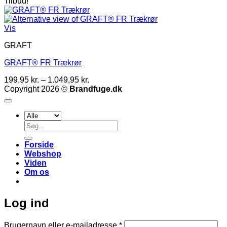
119,95 kr.
Tilbud!
til
4.349,95 kr.
Vis
GRAFT
GRAFT® FR Trækrør
Prisinterval:
199,95
kr.
–
1.049,95
kr.
199,95 kr.
Copyright 2026 ©
Brandfuge.dk
til
1.049,95 kr.
Søg
efter:
Forside
Webshop
Viden
Om os
Log ind
Påkrævet
Brugernavn eller e-mailadresse
*