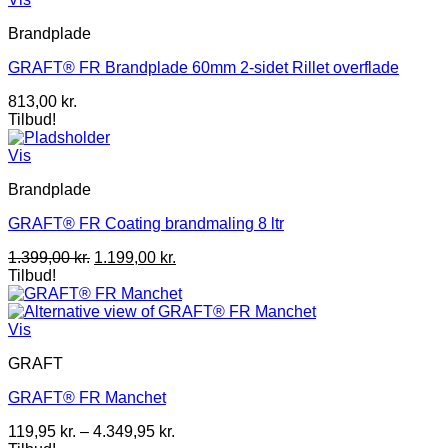
Brandplade
GRAFT® FR Brandplade 60mm 2-sidet Rillet overflade
813,00
kr.
Tilbud!
Vis
Brandplade
GRAFT® FR Coating brandmaling 8 ltr
Den
Den
1.399,00
kr.
1.199,00
kr.
oprindelige
aktuelle
Tilbud!
pris
pris
var:
er:
1.399,00 kr..
1.199,00 kr..
Vis
GRAFT
GRAFT® FR Manchet
Prisinterval:
119,95
kr.
–
4.349,95
kr.