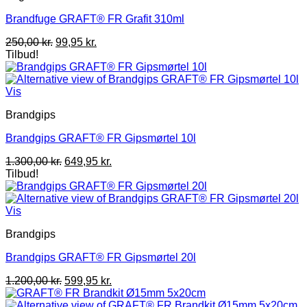
Brandfuge GRAFT® FR Grafit 310ml
Den
Den
250,00
kr.
99,95
kr.
oprindelige
aktuelle
Tilbud!
pris
pris
var:
er:
250,00 kr..
99,95 kr..
Vis
Brandgips
Brandgips GRAFT® FR Gipsmørtel 10l
Den
Den
1.300,00
kr.
649,95
kr.
oprindelige
aktuelle
Tilbud!
pris
pris
var:
er:
1.300,00 kr..
649,95 kr..
Vis
Brandgips
Brandgips GRAFT® FR Gipsmørtel 20l
Den
Den
1.200,00
kr.
599,95
kr.
oprindelige
aktuelle
pris
pris