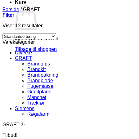
Kurv
Forside
/
GRAFT
Filter
Viser 12 resultater
Ingen varer i kurven.
Varekategorier
Tilbage til shoppen
Diverse
GRAFT
Brandgips
Brandkit
Brandpakning
Brandplade
Fugemasse
Grafitplade
Manchet
Trækrør
Siemens
Røgalarm
GRAFT ®
Tilbud!