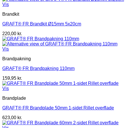
var:
er:
Vis
1.200,00 kr..
599,95 kr..
Brandkit
GRAFT® FR Brandkit Ø15mm 5x20cm
220,00
kr.
Vis
Brandpakning
GRAFT® FR Brandpakning 110mm
159,95
kr.
Vis
Brandplade
GRAFT® FR Brandplade 50mm 1-sidet Rillet overflade
623,00
kr.
Vis