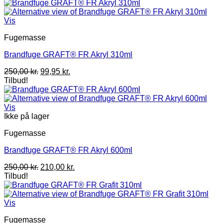
Vis
Fugemasse
Brandfuge GRAFT® FR Akryl 310ml
Den
Den
250,00
kr.
99,95
kr.
oprindelige
aktuelle
Tilbud!
pris
pris
var:
er:
250,00 kr..
99,95 kr..
Vis
Ikke på lager
Fugemasse
Brandfuge GRAFT® FR Akryl 600ml
Den
Den
250,00
kr.
210,00
kr.
oprindelige
aktuelle
Tilbud!
pris
pris
var:
er:
250,00 kr..
210,00 kr..
Vis
Fugemasse