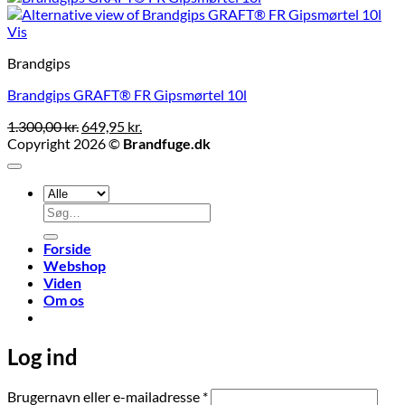
Vis
Brandgips
Brandgips GRAFT® FR Gipsmørtel 10l
Den
Den
1.300,00
kr.
649,95
kr.
oprindelige
aktuelle
Copyright 2026 ©
Brandfuge.dk
pris
pris
var:
er:
1.300,00 kr..
649,95 kr..
Søg
efter:
Forside
Webshop
Viden
Om os
Log ind
Påkrævet
Brugernavn eller e-mailadresse
*