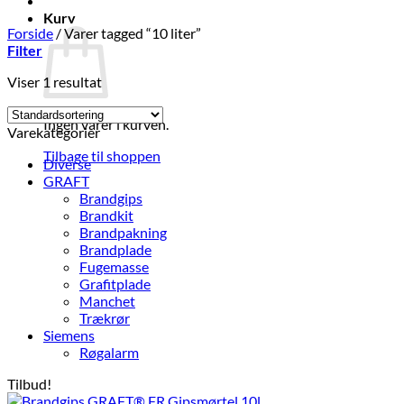
Kurv
Forside
/
Varer tagged “10 liter”
Filter
Viser 1 resultat
Ingen varer i kurven.
Varekategorier
Tilbage til shoppen
Diverse
GRAFT
Brandgips
Brandkit
Brandpakning
Brandplade
Fugemasse
Grafitplade
Manchet
Trækrør
Siemens
Røgalarm
Tilbud!